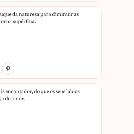
ruque da natureza para diminuir as
 torna supérflua.
s encantador, do que os seus lábios
jo de amor.