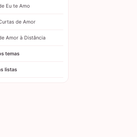
de Eu te Amo
Curtas de Amor
de Amor à Distância
os temas
s listas