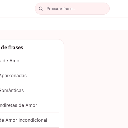
Procurar
de frases
s de Amor
 Apaixonadas
Românticas
Indiretas de Amor
de Amor Incondicional