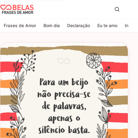
Belas Frases de Amor
Proc
Frases de Amor
Bom dia
Declaração
Eu te amo
Indire