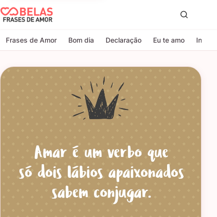
Belas Frases de Amor
Proc
Frases de Amor
Bom dia
Declaração
Eu te amo
Indire