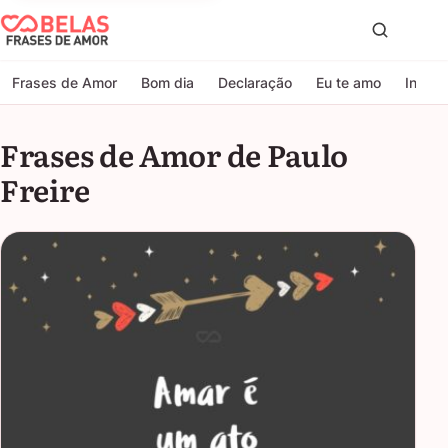
Belas Frases de Amor
Proc
Frases de Amor
Bom dia
Declaração
Eu te amo
Indire
Frases de Amor de Paulo
Freire