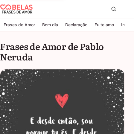
Belas Frases de Amor
Proc
Frases de Amor
Bom dia
Declaração
Eu te amo
Indire
Frases de Amor de Pablo
Neruda