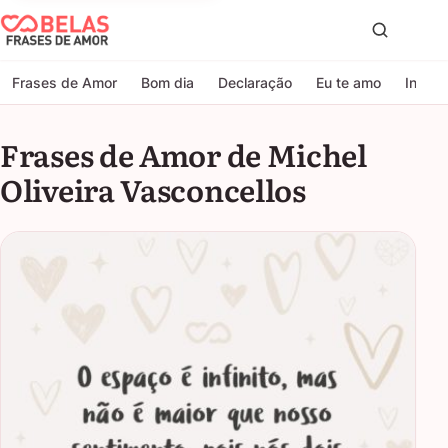
Belas Frases de Amor
Proc
Frases de Amor
Bom dia
Declaração
Eu te amo
Indire
Frases de Amor de Michel
Oliveira Vasconcellos