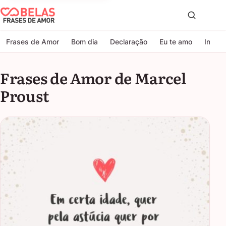
Belas Frases de Amor
Proc
Frases de Amor
Bom dia
Declaração
Eu te amo
Indire
Frases de Amor de Marcel
Proust