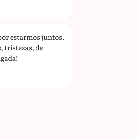
por estarmos juntos,
 tristezas, de
igada!