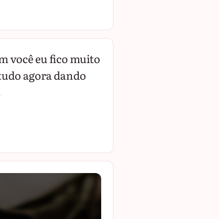
om você eu fico muito
 tudo agora dando
.