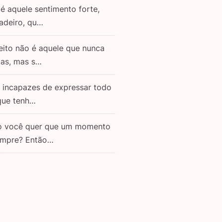
é aquele sentimento forte,
adeiro, qu…
eito não é aquele que nunca
as, mas s…
o incapazes de expressar todo
que tenh…
o você quer que um momento
empre? Então…