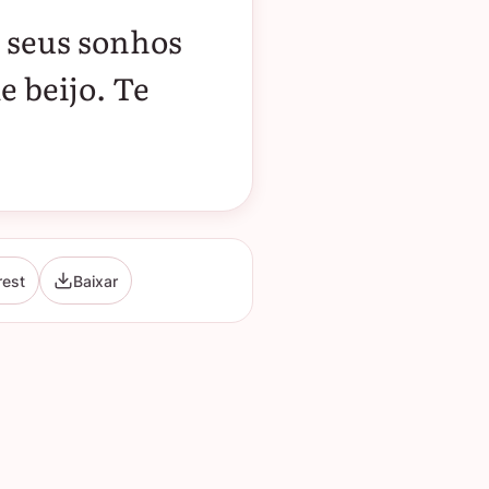
s seus sonhos
 beijo. Te
rest
Baixar