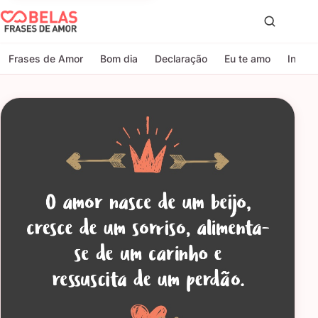
Belas Frases de Amor
Proc
Frases de Amor
Bom dia
Declaração
Eu te amo
Indire