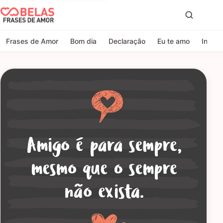
Belas Frases de Amor
Proc
Frases de Amor
Bom dia
Declaração
Eu te amo
Indire