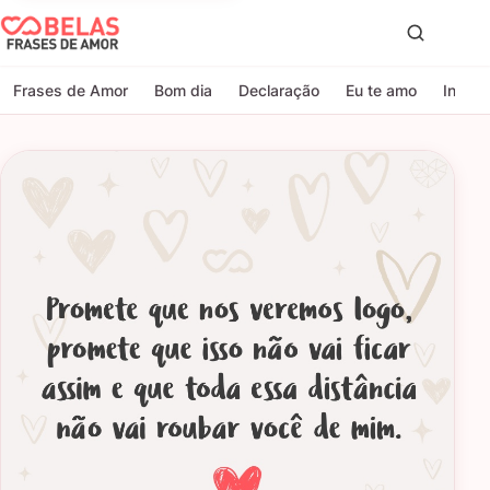
Belas Frases de Amor
Proc
Frases de Amor
Bom dia
Declaração
Eu te amo
Indire