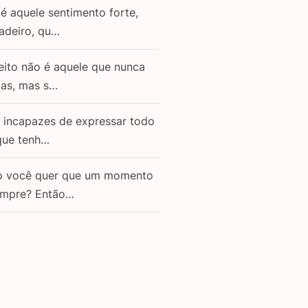
é aquele sentimento forte,
adeiro, qu…
eito não é aquele que nunca
as, mas s…
o incapazes de expressar todo
que tenh…
o você quer que um momento
empre? Então…