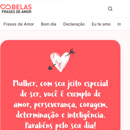
Belas Frases de Amor
Proc
Frases de Amor
Bom dia
Declaração
Eu te amo
Indire