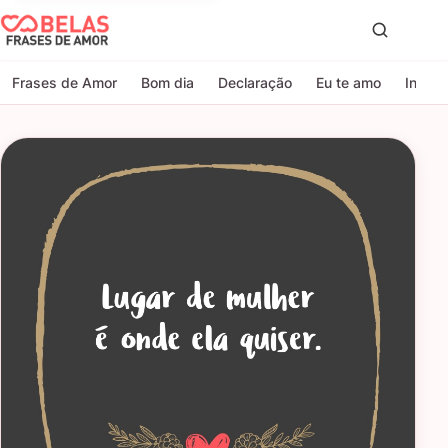
Belas Frases de Amor
Proc
Frases de Amor
Bom dia
Declaração
Eu te amo
Indire