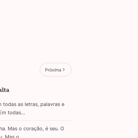
Próxima
alta
todas as letras, palavras e
 Em todas…
ha. Mas o coração, é seu. O
eu. Mas o…