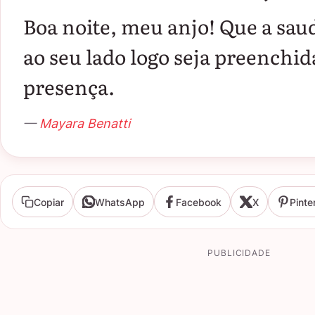
Boa noite, meu anjo! Que a sau
ao seu lado logo seja preenchid
presença.
—
Mayara Benatti
Copiar
WhatsApp
Facebook
X
Pinte
PUBLICIDADE