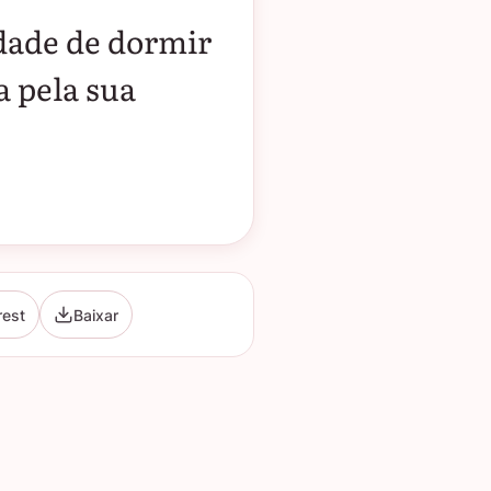
dade de dormir
a pela sua
rest
Baixar