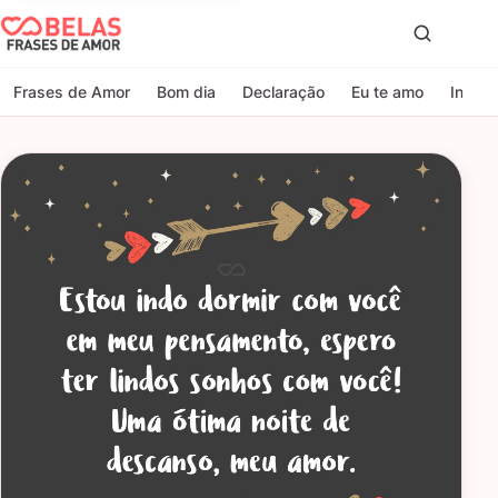
Belas Frases de Amor
Proc
Frases de Amor
Bom dia
Declaração
Eu te amo
Indire