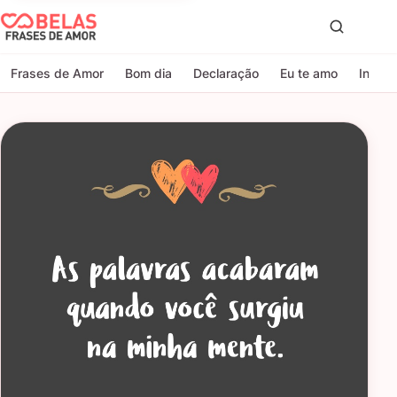
Belas Frases de Amor
Proc
Frases de Amor
Bom dia
Declaração
Eu te amo
Indire