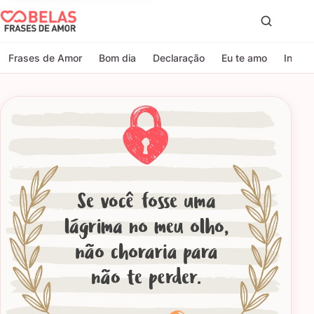
Belas Frases de Amor
Proc
Frases de Amor
Bom dia
Declaração
Eu te amo
Indire