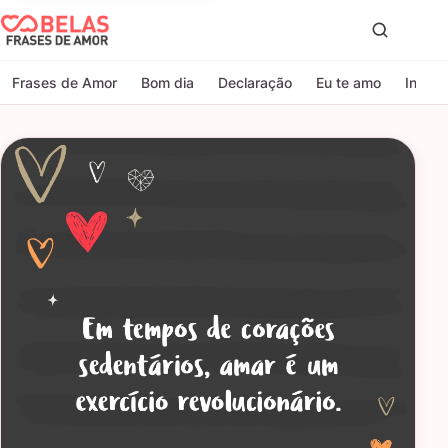
Belas Frases de Amor
Proc
Frases de Amor
Bom dia
Declaração
Eu te amo
Indire