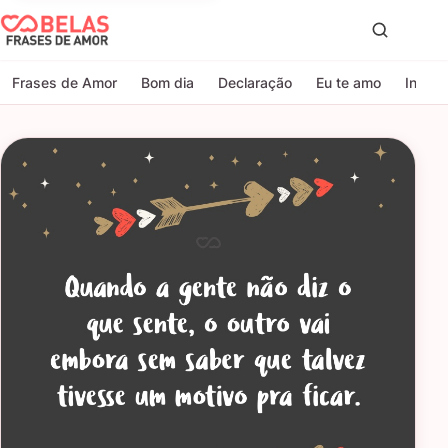
Belas Frases de Amor
Proc
Frases de Amor
Bom dia
Declaração
Eu te amo
Indire