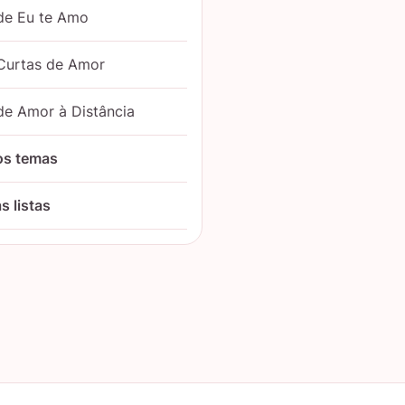
de Eu te Amo
Curtas de Amor
de Amor à Distância
os temas
s listas