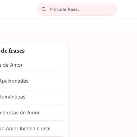
Procurar
de frases
s de Amor
 Apaixonadas
Românticas
Indiretas de Amor
de Amor Incondicional