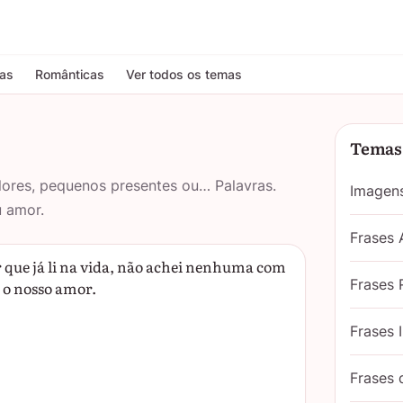
tas
Românticas
Ver todos os temas
Temas 
lores, pequenos presentes ou… Palavras.
Imagen
u amor.
Frases
r que já li na vida, não achei nenhuma com
Frases 
o o nosso amor.
Frases 
Frases 