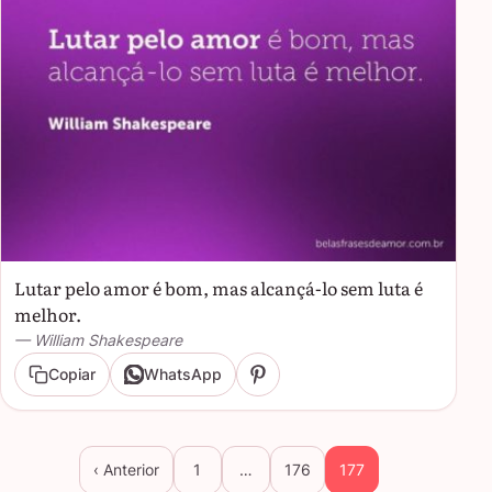
Lutar pelo amor é bom, mas alcançá-lo sem luta é
melhor.
— William Shakespeare
Copiar
WhatsApp
‹ Anterior
1
…
176
177