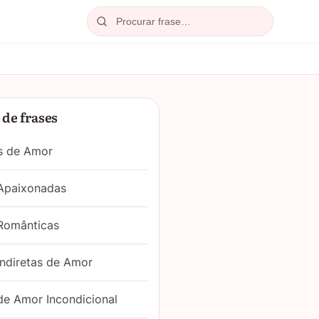
Procurar
de frases
s de Amor
 Apaixonadas
Românticas
Indiretas de Amor
de Amor Incondicional