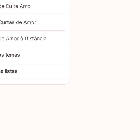
de Eu te Amo
Curtas de Amor
de Amor à Distância
os temas
s listas