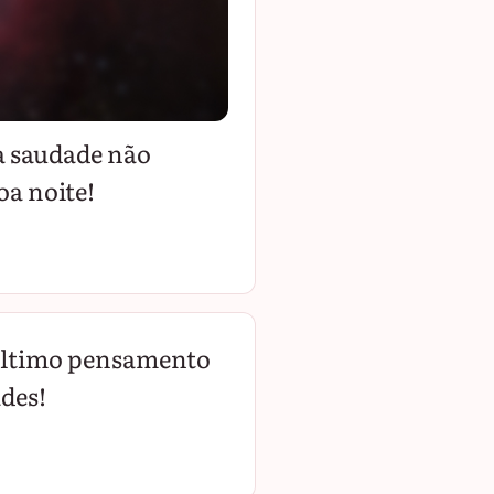
a saudade não
oa noite!
último pensamento
ades!