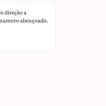
m direção a
se namoro abençoado.