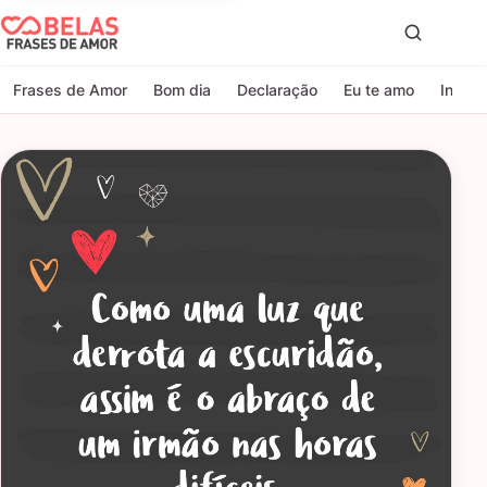
Belas Frases de Amor
Proc
Frases de Amor
Bom dia
Declaração
Eu te amo
Indire