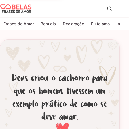
Belas Frases de Amor
Proc
Frases de Amor
Bom dia
Declaração
Eu te amo
Indire