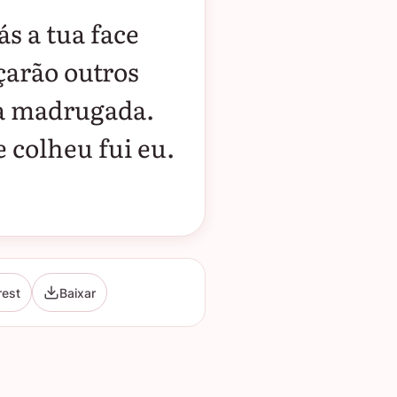
ás a tua face
çarão outros
 a madrugada.
 colheu fui eu.
rest
Baixar