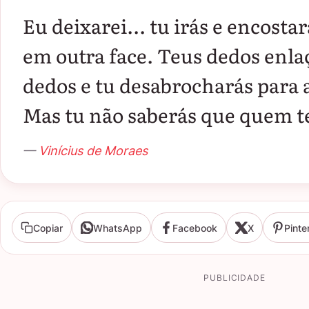
Eu deixarei... tu irás e encostar
em outra face. Teus dedos enla
dedos e tu desabrocharás para
Mas tu não saberás que quem te
—
Vinícius de Moraes
Copiar
WhatsApp
Facebook
X
Pinte
PUBLICIDADE