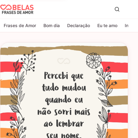
Belas Frases de Amor
Proc
Frases de Amor
Bom dia
Declaração
Eu te amo
Indire