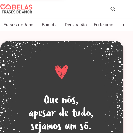
Belas Frases de Amor
Proc
Frases de Amor
Bom dia
Declaração
Eu te amo
Indire