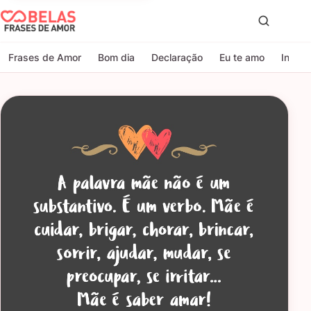
Belas Frases de Amor
Proc
Frases de Amor
Bom dia
Declaração
Eu te amo
Indire