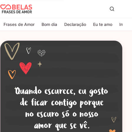
Belas Frases de Amor
Proc
Frases de Amor
Bom dia
Declaração
Eu te amo
Indire