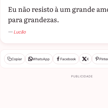
Eu não resisto à um grande amo
para grandezas.
—
Lucão
Copiar
WhatsApp
Facebook
X
Pinte
PUBLICIDADE