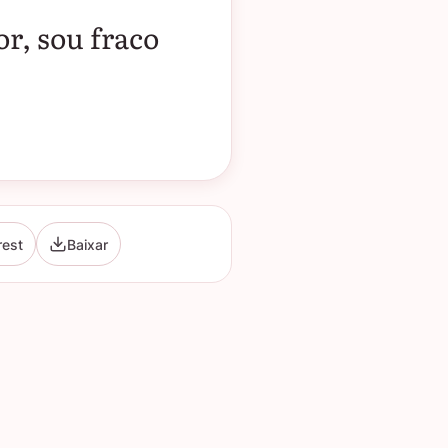
r, sou fraco
rest
Baixar