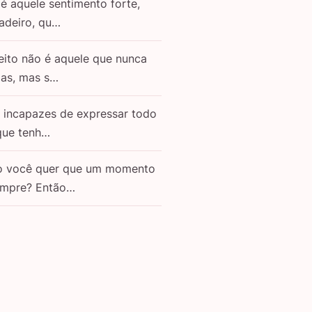
é aquele sentimento forte,
adeiro, qu…
eito não é aquele que nunca
as, mas s…
o incapazes de expressar todo
que tenh…
o você quer que um momento
empre? Então…