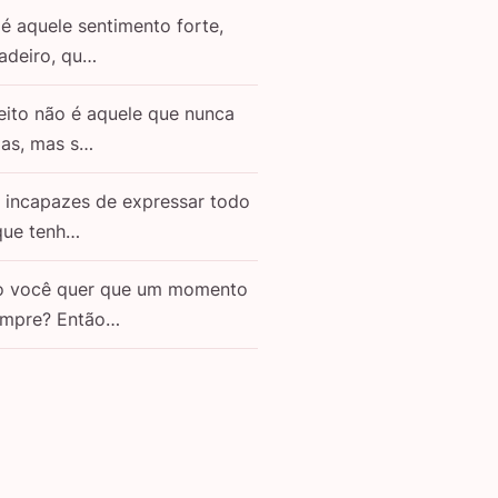
é aquele sentimento forte,
adeiro, qu…
eito não é aquele que nunca
as, mas s…
o incapazes de expressar todo
que tenh…
o você quer que um momento
empre? Então…