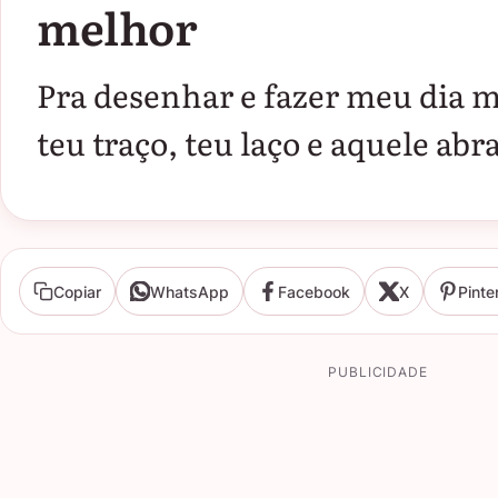
melhor
Pra desenhar e fazer meu dia me
teu traço, teu laço e aquele abr
Copiar
WhatsApp
Facebook
X
Pinte
PUBLICIDADE