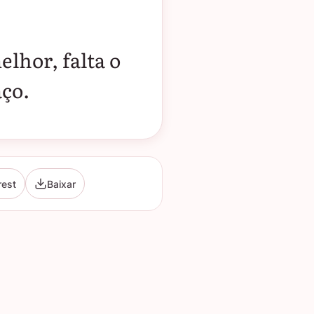
lhor, falta o
aço.
rest
Baixar