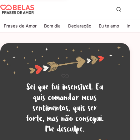
Belas Frases de Amor
Proc
Frases de Amor
Bom dia
Declaração
Eu te amo
Indire