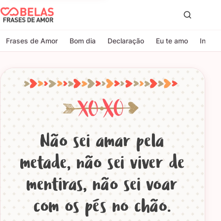
Belas Frases de Amor
Proc
Frases de Amor
Bom dia
Declaração
Eu te amo
Indire