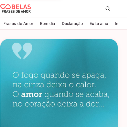
Belas Frases de Amor
Proc
Frases de Amor
Bom dia
Declaração
Eu te amo
Indire