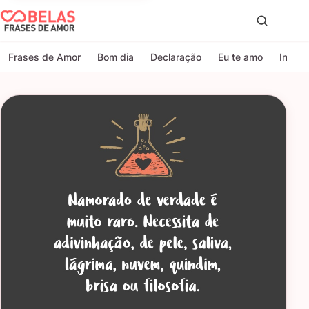
Belas Frases de Amor
Proc
Frases de Amor
Bom dia
Declaração
Eu te amo
Indire