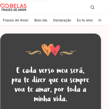
Belas Frases de Amor
Proc
Frases de Amor
Bom dia
Declaração
Eu te amo
Indire