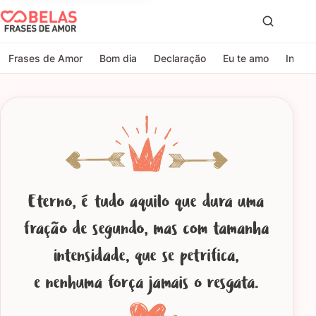
Belas Frases de Amor
Proc
Frases de Amor
Bom dia
Declaração
Eu te amo
Indire