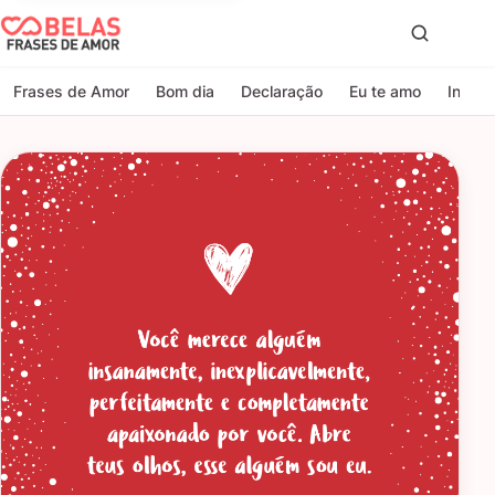
Belas Frases de Amor
Proc
Frases de Amor
Bom dia
Declaração
Eu te amo
Indire