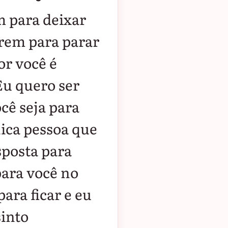
m para deixar
irem para parar
or você é
 Eu quero ser
cê seja para
ica pessoa que
sposta para
para você no
ara ficar e eu
sinto