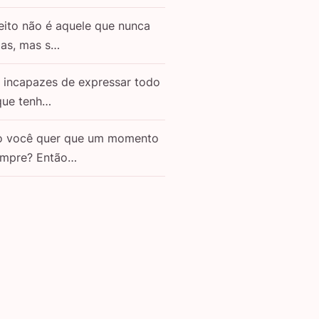
eito não é aquele que nunca
as, mas s…
o incapazes de expressar todo
que tenh…
o você quer que um momento
empre? Então…