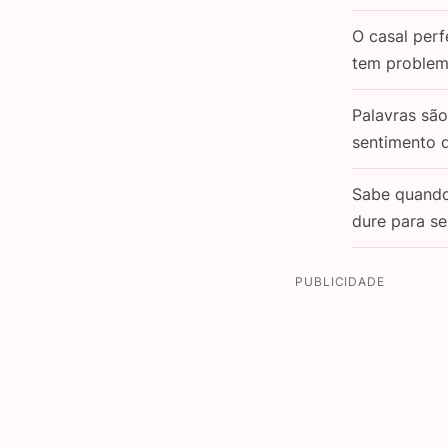
O casal perf
tem problem
Palavras sã
sentimento 
Sabe quand
dure para s
PUBLICIDADE