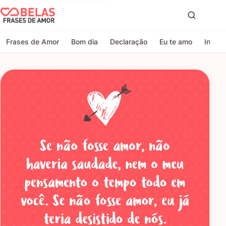
Belas Frases de Amor
Proc
Frases de Amor
Bom dia
Declaração
Eu te amo
Indire