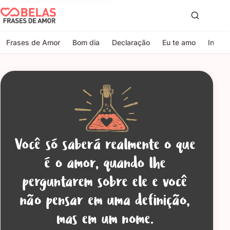
Belas Frases de Amor
Proc
Frases de Amor
Bom dia
Declaração
Eu te amo
Indire