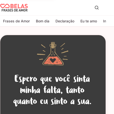
Belas Frases de Amor
Proc
Frases de Amor
Bom dia
Declaração
Eu te amo
Indire