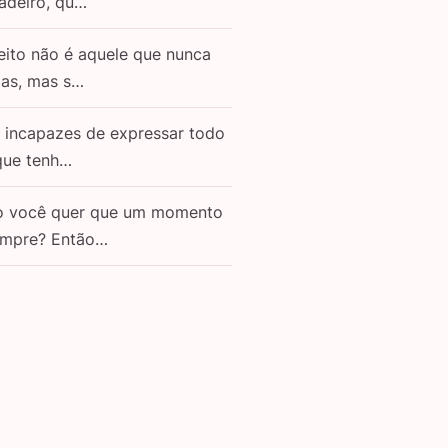
adeiro, qu…
eito não é aquele que nunca
as, mas s…
o incapazes de expressar todo
que tenh…
o você quer que um momento
empre? Então…