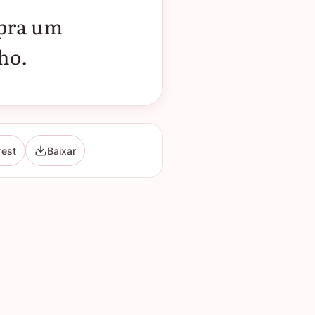
 pra um
ho.
rest
Baixar