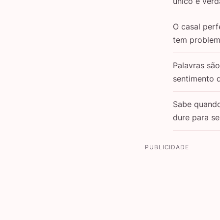
único e verd
O casal perf
tem problem
Palavras sã
sentimento 
Sabe quand
dure para s
PUBLICIDADE