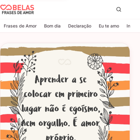
Belas Frases de Amor
Proc
Frases de Amor
Bom dia
Declaração
Eu te amo
Indire