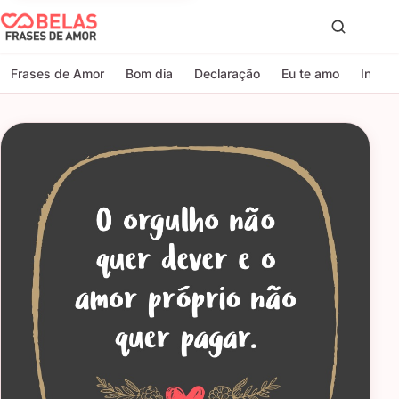
Belas Frases de Amor
Proc
Frases de Amor
Bom dia
Declaração
Eu te amo
Indire